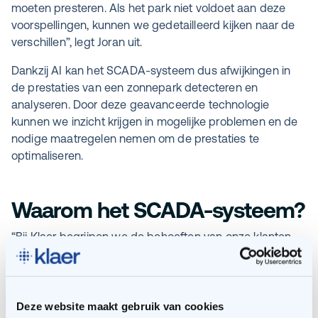
moeten presteren. Als het park niet voldoet aan deze
voorspellingen, kunnen we gedetailleerd kijken naar de
verschillen”, legt Joran uit.
Dankzij AI kan het SCADA-systeem dus afwijkingen in
de prestaties van een zonnepark detecteren en
analyseren. Door deze geavanceerde technologie
kunnen we inzicht krijgen in mogelijke problemen en de
nodige maatregelen nemen om de prestaties te
optimaliseren.
Waarom het SCADA-systeem?
“Bij Klaer begrijpen we de behoeften van onze klanten.
Met onze expertise streven we ernaar om jouw assets in
topconditie te brengen en te houden. We zorgen ervoor
dat jouw zonnesysteem de nodige aandacht krijgt die
het verdient. Echter, hiervoor hebben we het juiste
Deze website maakt gebruik van cookies